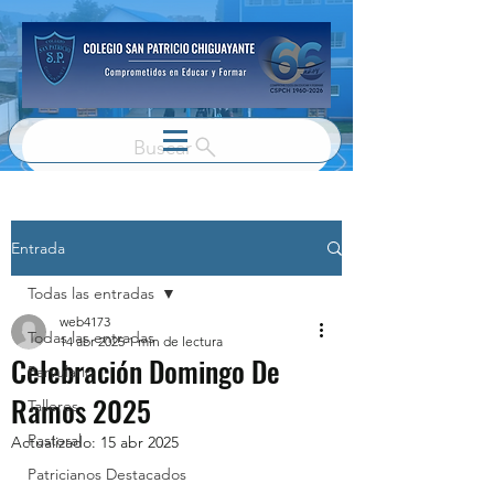
Buscar
Entrada
Todas las entradas
web4173
Todas las entradas
14 abr 2025
1 min de lectura
Celebración Domingo De
Parvulario
Ramos 2025
Talleres
Pastoral
Actualizado:
15 abr 2025
Patricianos Destacados