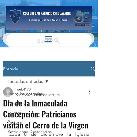
Buscar
Entrada
Todas las entradas
web4173
Todas las entradas
9 dic 2025
1 min de lectura
Día de la Inmaculada
Parvulario
Concepción: Patricianos
Talleres
visitan el Cerro de la Virgen
Pastoral
Patricianos Destacados
Cada 8 de diciembre la Iglesia 