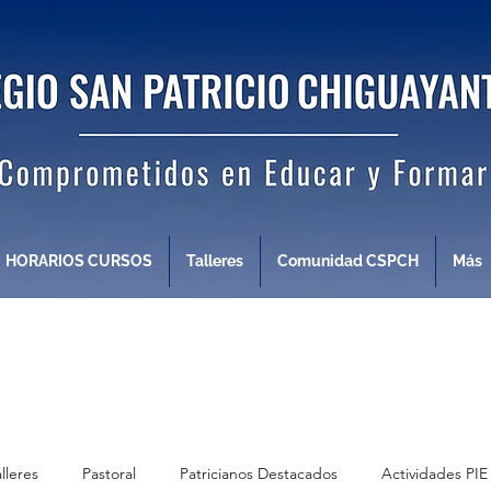
HORARIOS CURSOS
Talleres
Comunidad CSPCH
Más
alleres
Pastoral
Patricianos Destacados
Actividades PIE