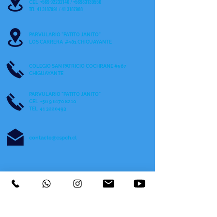
+569 92232146
/
+56983139550
CEL
TEL 41 3187991 / 41 3187988
PARVULARIO "PATITO JANITO"
LOS CARRERA #481 CHIGUAYANTE
COLEGIO SAN PATRICIO COCHRANE #567
C
HIGUAYANTE
PARVULARIO "PATITO JANITO"
CEL +56 9 6170 8210
TEL
41 3220493
contacto@cspch.cl